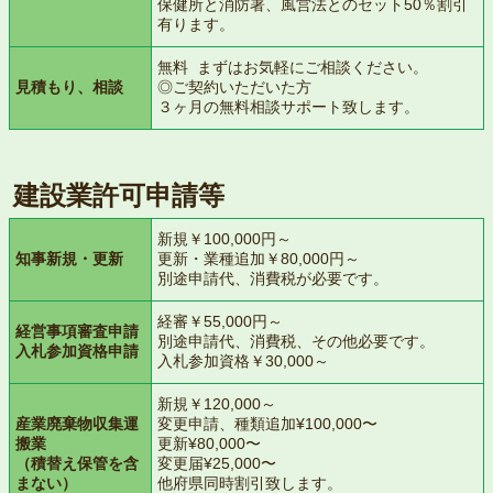
保健所と消防署、風営法とのセット50％割引
有ります。
無料 まずはお気軽にご相談ください。
見積もり、相談
◎ご契約いただいた方
３ヶ月の無料相談サポート致します。
建設業許可申請等
新規￥100,000円～
知事新規・更新
更新・業種追加￥80,000円～
別途申請代、消費税が必要です。
経審￥55,000円～
経営事項審査申請
別途申請代、消費税、その他必要です。
入札参加資格申請
入札参加資格￥30,000～
新規￥120,000～
産業廃棄物収集運
変更申請、種類追加¥100,000〜
搬業
更新¥80,000〜
（積替え保管を含
変更届¥25,000〜
まない）
他府県同時割引致します。