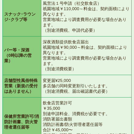
風営法１号申請（社交飲食店）
祇園地域￥110,000～料金は、契約面積により
スナック･ラウン
異なります。
ジ･クラブ等
営業地域により調査費用が必要な場合があり
ます。
（別途消費税、申請代必要）
深夜酒類提供飲食店届出
祇園地域￥90,000～料金は、契約面積により
バー等・深酒
異なります。
（0時以降の営
営業地域により調査費用が必要な場合があり
業）
ます。
（別途消費税要）
店舗型性風俗特殊
変更届¥25,000
営業（新規の受付
多店舗の同時変更割引いたします。
はありません）
（別途消費税、届出確認書代必要）
飲食店営業許可
￥35,000
別途申請料金、消費税が必要です。
保健所営業許可/消
消防署届出書類
防計画書、防火管
消防計画書/防火管理者選任届等
理者選任届等
合計￥45,000〜