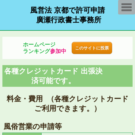
T
風営法 京都で許可申請
o
g
廣瀬行政書士事務所
g
l
e
n
a
v
ホームページ
i
このサイトに投票
ランキング
参加中
g
a
t
i
o
各種クレジットカード 出張決
n
済可能です。
料金・費用 （各種クレジットカード
ご利用できます。）
風俗営業の申請等